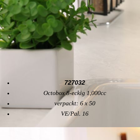
727032
Octobox 8-eckig 1,000cc
verpackt: 6 x 50
VE/Pal. 16