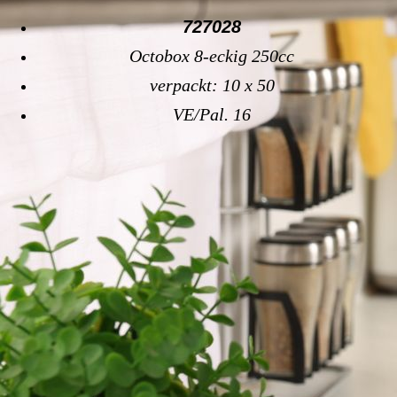
727028
Octobox 8-eckig 250cc
verpackt: 10 x 50
VE/Pal. 16