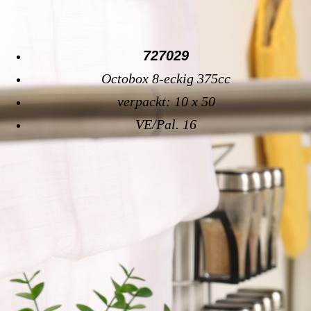
727029
Octobox 8-eckig 375cc
verpackt: 10 x 50
VE/Pal. 16