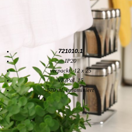
721010.1
IP20
verpackt: 12 x 25
VE/Pal. 15
570 ml, unlaminiert