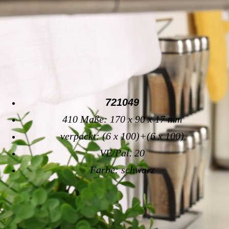
721049
410 Maße: 170 x 90 x 17 mm
verpackt: (6 x 100)+(6 x 100)
VE/Pal. 20
Farbe: schwarz