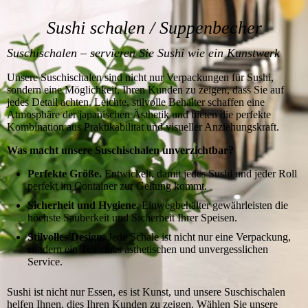
Sushi schalen / Suppenbecher
Suschischalen – servieren Sie Sushi wie ein Kunstwerk
Unsere Suschischalen sind nicht nur Verpackungen für Sushi,
sondern eine Möglichkeit, Ihren Kunden zu zeigen, dass Sie auf
jedes Detail achten. Leichte, stilvolle Behälter schaffen eine
Atmosphäre der japanischen Ästhetik und bieten die perfekte
Kombination aus Praktikabilität und visueller Anziehungskraft.
Was macht unsere Suschischalen unverzichtbar?
Perfekte Größe.
Entwickelt, damit jedes Sushi und jeder Roll
perfekt im Container zur Geltung kommt.
Sicherheit und Hygiene.
Einwegbehälter gewährleisten die
höchste Sauberkeit und Sicherheit Ihrer Speisen.
Stilvolles Design.
Jede Schale ist nicht nur eine Verpackung,
sondern ein Teil eines ästhetischen und unvergesslichen
Service.
Sushi ist nicht nur Essen, es ist Kunst, und unsere Suschischalen
helfen Ihnen, dies Ihren Kunden zu zeigen. Wählen Sie unsere