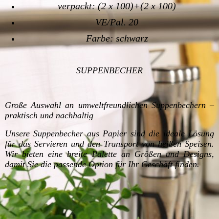
verpackt: (2 x 100)+(2 x 100)
VE/Pal. 20
Farbe: schwarz
SUPPENBECHER
Große Auswahl an umweltfreundlichen Suppenbechern –
praktisch und nachhaltig
Unsere Suppenbecher aus Papier sind die ideale Lösung
für das Servieren und den Transport von heißen Speisen.
Wir bieten eine breite Palette an Größen und Designs,
damit Sie die passende Option für Ihr Geschäft finden.