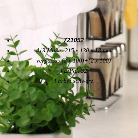
721052
413 Maße: 215 x 130 x 18 mm
verpackt: (2 x 100)+(2 x 100)
VE/Pal. 32
Farbe: schwarz