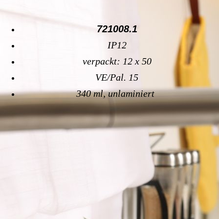
721008.1
IP12
verpackt: 12 x 50
VE/Pal. 15
340 ml, unlaminiert