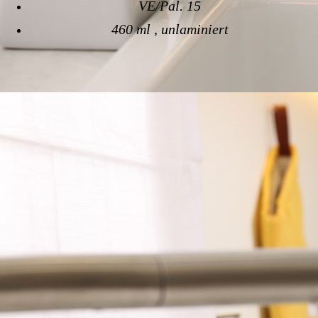
VE/Pal. 15
460 ml , unlaminiert